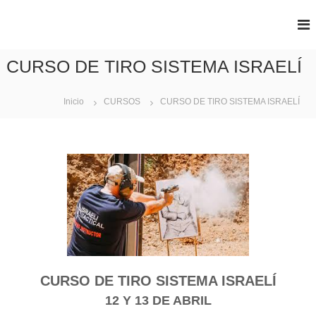
S
a
A
S
l
e
B
t
g
CURSO DE TIRO SISTEMA ISRAELÍ
B
a
u
r
A
r
i
a
Inicio
CURSOS
CURSO DE TIRO SISTEMA ISRAELÍ
d
l
a
c
d
o
n
t
e
n
i
d
o
CURSO DE TIRO SISTEMA ISRAELÍ
12 Y 13 DE ABRIL