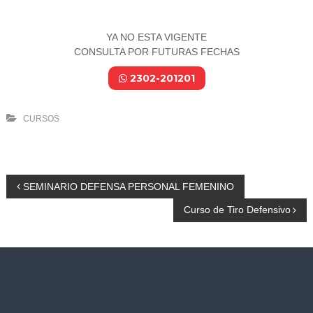
YA NO ESTA VIGENTE
CONSULTA POR FUTURAS FECHAS
2302-201201
CURSOS
N
SEMINARIO DEFENSA PERSONAL FEMENINO
Curso de Tiro Defensivo
a
v
e